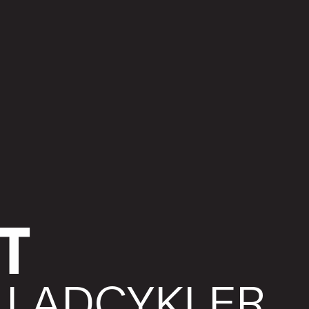
T 
 LADCYKLER 