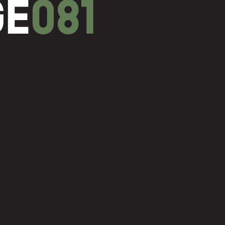
GE
081