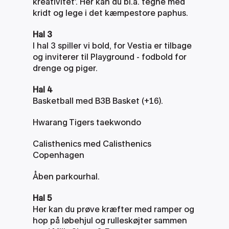
kreativitet’. Her kan du bl.a. tegne med 
kridt og lege i det kæmpestore paphus. 
Hal 3
I hal 3 spiller vi bold, for Vestia er tilbage 
og inviterer til Playground - fodbold for 
drenge og piger.
Hal 4
Basketball med B3B Basket (+16). 
Hwarang Tigers taekwondo 
Calisthenics med Calisthenics 
Copenhagen 
Åben parkourhal.
Hal 5
Her kan du prøve kræfter med ramper og 
hop på løbehjul og rulleskøjter sammen 