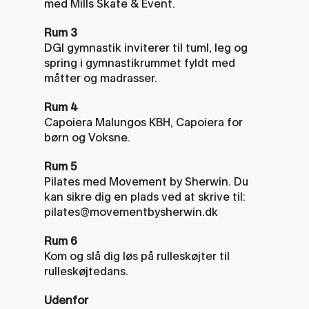
med Mills Skate & Event.
Rum 3
DGI gymnastik inviterer til tuml, leg og 
spring i gymnastikrummet fyldt med 
måtter og madrasser. 
Rum 4
Capoiera Malungos KBH, Capoiera for 
børn og Voksne.
Rum 5
Pilates med Movement by Sherwin. Du 
kan sikre dig en plads ved at skrive til: 
pilates@movementbysherwin.dk
Rum 6
Kom og slå dig løs på rulleskøjter til 
rulleskøjtedans.
Udenfor