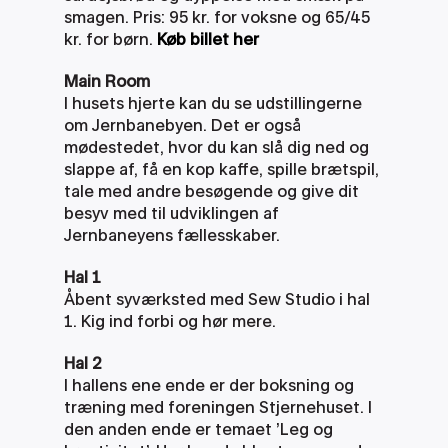
smagen. Pris: 95 kr. for voksne og 65/45 
kr. for børn.
Køb billet her
Main Room
I husets hjerte kan du se udstillingerne 
om Jernbanebyen. Det er også 
mødestedet, hvor du kan slå dig ned og 
slappe af, få en kop kaffe, spille brætspil, 
tale med andre besøgende og give dit 
besyv med til udviklingen af 
Jernbaneyens fællesskaber. 
Hal 1
Åbent syværksted med Sew Studio i hal 
1. Kig ind forbi og hør mere.
Hal 2
I hallens ene ende er der boksning og 
træning med foreningen Stjernehuset. I 
den anden ende er temaet ’Leg og 