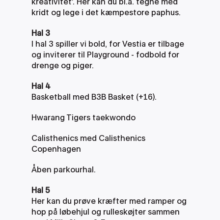
kreativitet’. Her kan du bl.a. tegne med 
kridt og lege i det kæmpestore paphus. 
Hal 3
I hal 3 spiller vi bold, for Vestia er tilbage 
og inviterer til Playground - fodbold for 
drenge og piger.
Hal 4
Basketball med B3B Basket (+16). 
Hwarang Tigers taekwondo 
Calisthenics med Calisthenics 
Copenhagen 
Åben parkourhal.
Hal 5
Her kan du prøve kræfter med ramper og 
hop på løbehjul og rulleskøjter sammen 