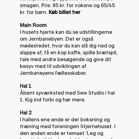
smagen. Pris: 95 kr. for voksne og 65/45 
kr. for børn.
Køb billet her
Main Room
I husets hjerte kan du se udstillingerne 
om Jernbanebyen. Det er også 
mødestedet, hvor du kan slå dig ned og 
slappe af, få en kop kaffe, spille brætspil, 
tale med andre besøgende og give dit 
besyv med til udviklingen af 
Jernbaneyens fællesskaber. 
Hal 1
Åbent syværksted med Sew Studio i hal 
1. Kig ind forbi og hør mere.
Hal 2
I hallens ene ende er der boksning og 
træning med foreningen Stjernehuset. I 
den anden ende er temaet ’Leg og 