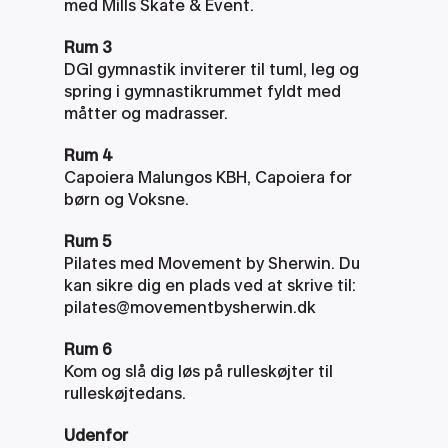
med Mills Skate & Event.
Rum 3
DGI gymnastik inviterer til tuml, leg og 
spring i gymnastikrummet fyldt med 
måtter og madrasser. 
Rum 4
Capoiera Malungos KBH, Capoiera for 
børn og Voksne.
Rum 5
Pilates med Movement by Sherwin. Du 
kan sikre dig en plads ved at skrive til: 
pilates@movementbysherwin.dk
Rum 6
Kom og slå dig løs på rulleskøjter til 
rulleskøjtedans.
Udenfor