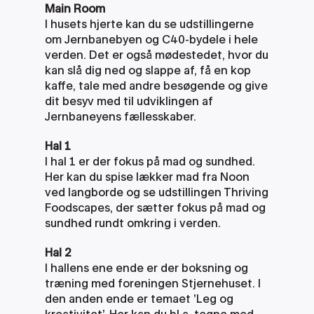
Main Room
I husets hjerte kan du se udstillingerne 
om Jernbanebyen og C40-bydele i hele 
verden. Det er også mødestedet, hvor du 
kan slå dig ned og slappe af, få en kop 
kaffe, tale med andre besøgende og give 
dit besyv med til udviklingen af 
Jernbaneyens fællesskaber.
Hal 1
I hal 1 er der fokus på mad og sundhed. 
Her kan du spise lækker mad fra Noon 
ved langborde og se udstillingen Thriving 
Foodscapes, der sætter fokus på mad og 
sundhed rundt omkring i verden.
Hal 2
I hallens ene ende er der boksning og 
træning med foreningen Stjernehuset. I 
den anden ende er temaet ’Leg og 
kreativitet’. Her kan du bl.a. tegne med 